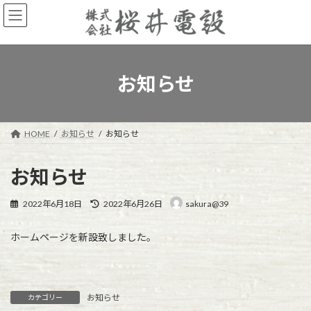
コ
ナ
ン
ビ
テ
ゲ
ン
ー
ツ
シ
へ
ョ
お知らせ
ス
ン
キ
に
ッ
移
プ
動
HOME
お知らせ
お知らせ
お知らせ
最
2022年6月18日
2022年6月26日
sakura@39
終
更
ホームページを新設致しました。
新
日
時
:
お知らせ
カテゴリー